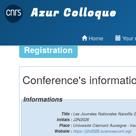
Azur Colloque
Home
Your r
Registration
Conference's informati
Informations
Title :
Les Journées Nationales Nanofils 
Initials :
J2N2026
Place :
Université Clermont Auvergne - Inst
Website :
https://j2n2026.sciencesconf.org/