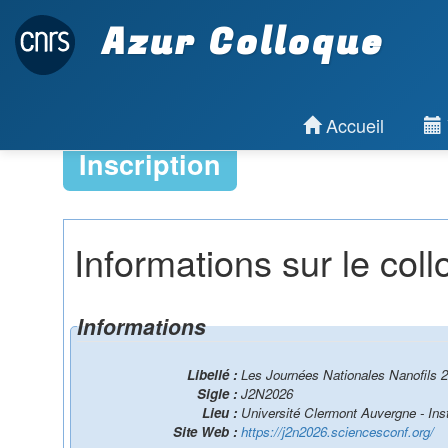
Azur Colloque
Accueil
Inscription
Informations sur le col
Informations
Libellé :
Les Journées Nationales Nanofils 
Sigle :
J2N2026
Lieu :
Université Clermont Auvergne - Inst
Site Web :
https://j2n2026.sciencesconf.org/