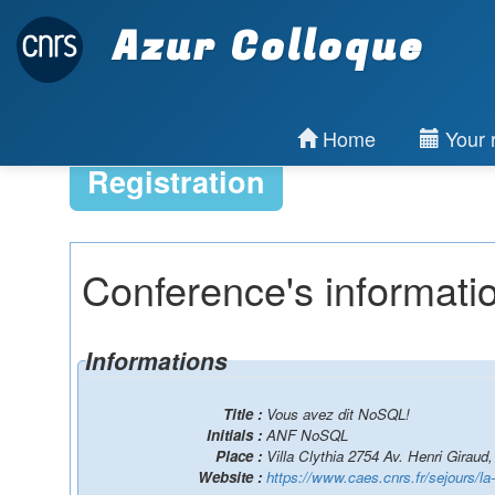
Azur Colloque
Home
Your r
Registration
Conference's informati
Informations
Title :
Vous avez dit NoSQL!
Initials :
ANF NoSQL
Place :
Villa Clythia 2754 Av. Henri Giraud
Website :
https://www.caes.cnrs.fr/sejours/la-v