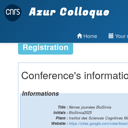
Azur Colloque
Home
Your r
Registration
Conference's informati
Informations
Title :
9èmes journées BioSimia
Initials :
BioSimia2025
Place :
Institut des Sciences Cognitives M
Website :
https://sites.google.com/view/bios