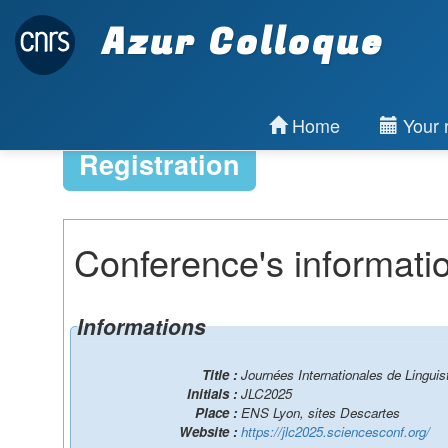
Azur Colloque
Home
Your r
Registration
Conference's informati
Informations
Title :
Journées Internationales de Lingui
Initials :
JLC2025
Place :
ENS Lyon, sites Descartes
Website :
https://jlc2025.sciencesconf.org/