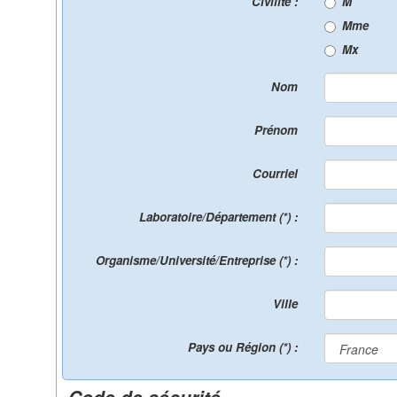
Civilité :
M
Mme
Mx
Nom
Prénom
Courriel
Laboratoire/Département (*) :
Organisme/Université/Entreprise (*) :
Ville
Pays ou Région (*) :