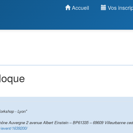
Accueil
Vos inscrip
lloque
rkshop - Lyon"
ne Auvergne 2 avenue Albert Einstein – BP61335 – 69609 Villeurbanne ce
ch/event/1639200/