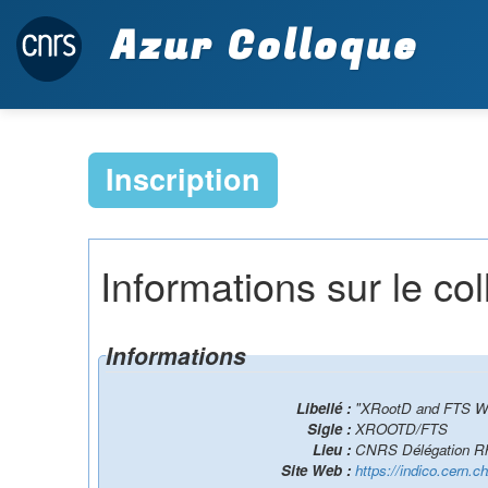
Azur Colloque
Inscription
Informations sur le co
Informations
Libellé :
"XRootD and FTS Wo
Sigle :
XROOTD/FTS
Lieu :
CNRS Délégation Rhô
Site Web :
https://indico.cern.