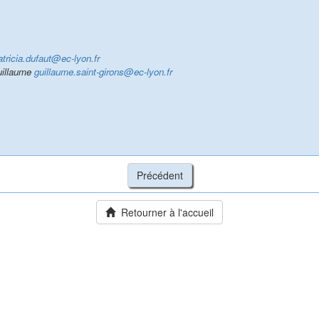
atricia.dufaut@ec-lyon.fr
illaume
guillaume.saint-girons@ec-lyon.fr
Retourner à l'accueil